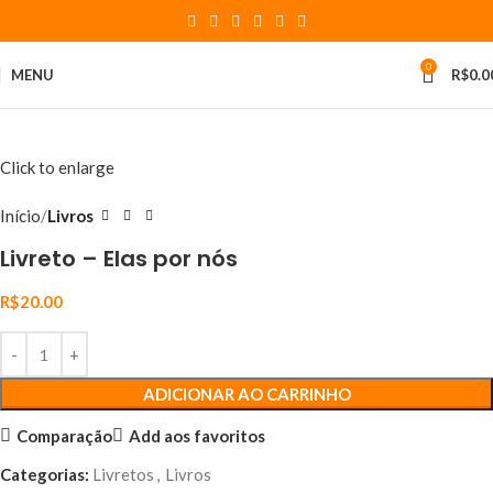
0
MENU
R$
0.0
Click to enlarge
Início
Livros
Livreto – Elas por nós
R$
20.00
ADICIONAR AO CARRINHO
Comparação
Add aos favoritos
Categorias:
Livretos
,
Livros