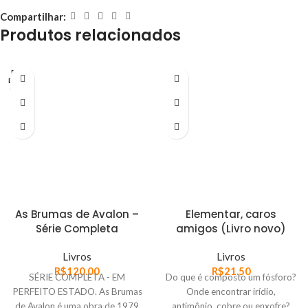
Compartilhar:
Produtos relacionados
FORA
DE EST
OQUE
As Brumas de Avalon –
Elementar, caros
Série Completa
amigos (Livro novo)
Livros
Livros
R$
120.00
R$
21.50
SÉRIE COMPLETA - EM
Do que é composto um fósforo?
PERFEITO ESTADO. As Brumas
Onde encontrar irídio,
de Avalon é uma obra de 1979
antimônio, cobre ou enxofre?