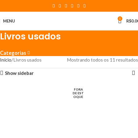
0
MENU
R$
0.0
Livros usados
Categorias
Início
Livros usados
Mostrando todos os 11 resultados
Show sidebar
FORA
DE EST
OQUE