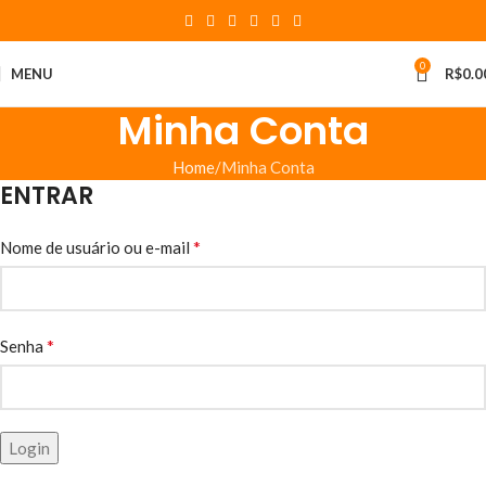
0
MENU
R$
0.0
Minha Conta
Home
Minha Conta
ENTRAR
*
Nome de usuário ou e-mail
*
Senha
Login