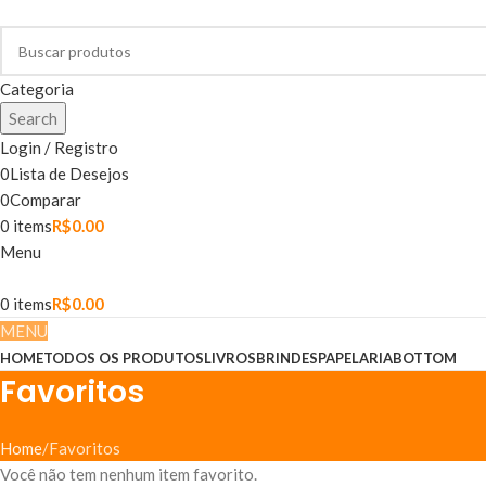
Categoria
Search
Login / Registro
0
Lista de Desejos
0
Comparar
0
items
R$
0.00
Menu
0
items
R$
0.00
MENU
HOME
TODOS OS PRODUTOS
LIVROS
BRINDES
PAPELARIA
BOTTOM
Favoritos
Home
Favoritos
Você não tem nenhum item favorito.