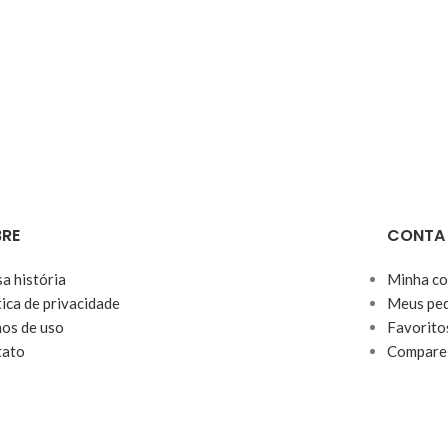
RE
CONTA
a história
Minha co
tica de privacidade
Meus ped
os de uso
Favorito
tato
Compare