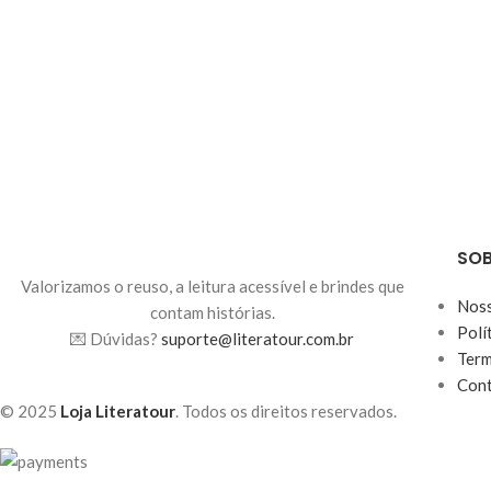
SOB
Valorizamos o reuso, a leitura acessível e brindes que
Noss
contam histórias.
Polí
💌 Dúvidas?
suporte@literatour.com.br
Term
Con
© 2025
Loja Literatour
. Todos os direitos reservados.