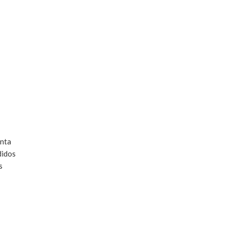
nta
idos
s