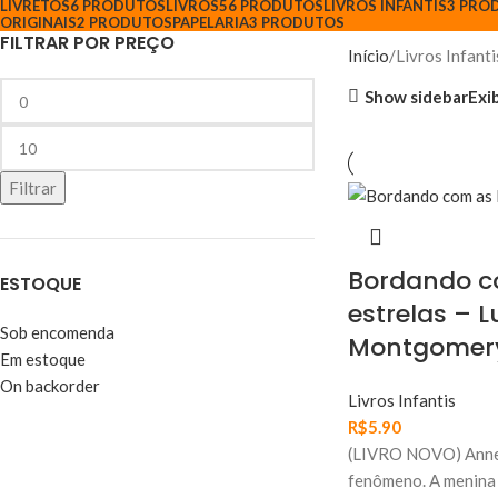
LIVRETOS
6 PRODUTOS
LIVROS
56 PRODUTOS
LIVROS INFANTIS
3 PRO
ORIGINAIS
2 PRODUTOS
PAPELARIA
3 PRODUTOS
FILTRAR POR PREÇO
Início
Livros Infanti
Show sidebar
Exib
Filtrar
Bordando c
ESTOQUE
estrelas – L
Sob encomenda
Montgomer
Em estoque
On backorder
Livros Infantis
R$
5.90
(LIVRO NOVO) Anne 
fenômeno. A menina 