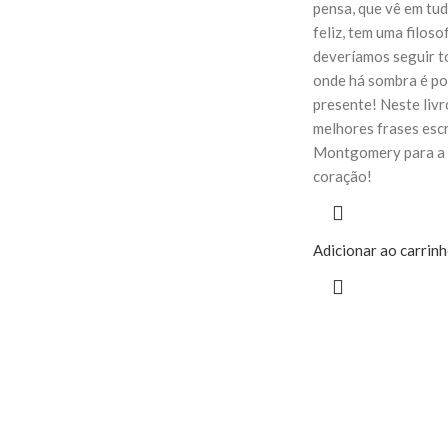
pensa, que vê em tu
feliz, tem uma filoso
deveríamos seguir to
onde há sombra é po
presente! Neste livr
melhores frases esc
Montgomery para a 
coração!
Adicionar ao carrin