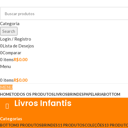
Categoria
Search
Login / Registro
0
Lista de Desejos
0
Comparar
0
items
R$
0.00
Menu
0
items
R$
0.00
MENU
HOME
TODOS OS PRODUTOS
LIVROS
BRINDES
PAPELARIA
BOTTOM
Livros Infantis
Categorias
BOTTOM
3 PRODUTOS
BRINDES
11 PRODUTOS
COLEÇÕES
13 PRODUT