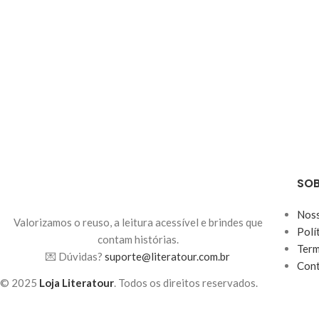
SOB
Noss
Valorizamos o reuso, a leitura acessível e brindes que
Polí
contam histórias.
Term
💌 Dúvidas?
suporte@literatour.com.br
Con
© 2025
Loja Literatour
. Todos os direitos reservados.