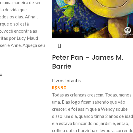
do uma maneira de ser
fia de vida que
dos os dias. Afinal,
rque o sol está
o, você encontra as
ritas por Lucy Maud
série Anne. Aqueça seu
Peter Pan – James M.
Barrie
ho
Livros Infantis
R$
5.90
Todas as crianças crescem. Todas, menos
uma. Elas logo ficam sabendo que vão
crescer, e foi assim que a Wendy soube
disso: um dia, quando tinha 2 anos de idad
ela estava brincando no jardim e, então,
colheu outra florzinha e levou-a corrend