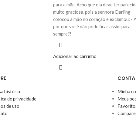
para a mãe. Acho que ela deve ter parecid
muito graciosa, pois a senhora Darling
colocou a mão no coração e exclamou: - A
por que você não pode ficar assim para
sempre?!
Adicionar ao carrinho
RE
CONTA
a história
Minha co
tica de privacidade
Meus ped
os de uso
Favorito
tato
Compare