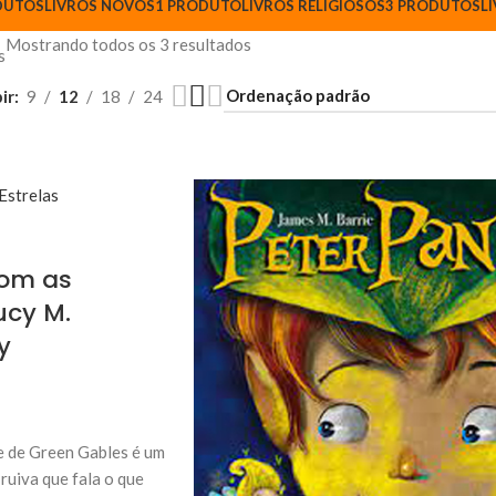
DUTOS
LIVROS NOVOS
1 PRODUTO
LIVROS RELIGIOSOS
3 PRODUTOS
L
Mostrando todos os 3 resultados
s
ir
9
12
18
24
om as
ucy M.
y
de Green Gables é um
ruiva que fala o que