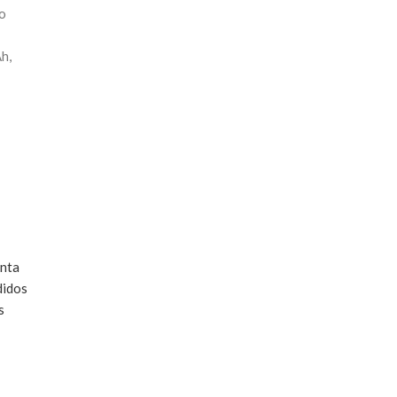
o
h,
nta
idos
s