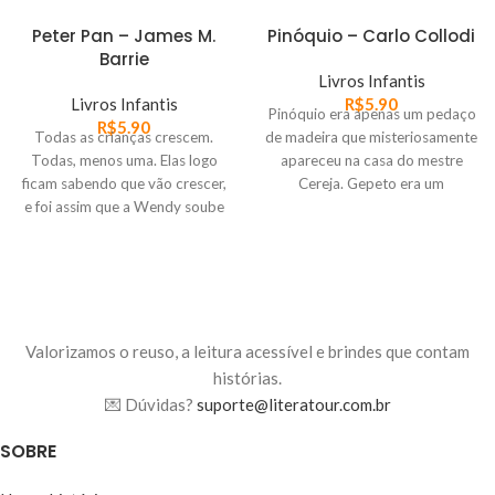
Peter Pan – James M.
Pinóquio – Carlo Collodi
Barrie
Livros Infantis
Livros Infantis
R$
5.90
Pinóquio era apenas um pedaço
R$
5.90
Todas as crianças crescem.
de madeira que misteriosamente
Todas, menos uma. Elas logo
apareceu na casa do mestre
ficam sabendo que vão crescer,
Cereja. Gepeto era um
e foi assim que a Wendy soube
carpinteiro que queria esculpir
disso: um dia, quando tinha 2
um boneco e foi até o mestre
anos de idade, ela estava
para pedir-lhe algum material.
brincando no jardim e, então,
Voltou para casa e deu-lhe o
colheu outra florzinha e levou-a
nome de Pinóquio. Porém , ele
correndo para a mãe. Acho que
não era um boneco como os
ela deve ter parecido muito
outros: falava, andava e comia
Valorizamos o reuso, a leitura acessível e brindes que contam
graciosa, pois a senhora Darling
como qualquer pessoa. Além
histórias.
colocou a mão no coração e
disso, se envolvia em diversas
💌 Dúvidas?
suporte@literatour.com.br
exclamou: - Ah, por que você
confusões enquanto tentava se
não pode ficar assim para
tornar um menino.
SOBRE
sempre?!