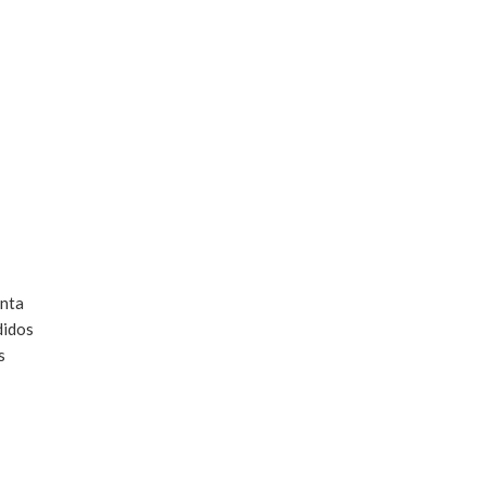
nta
idos
s