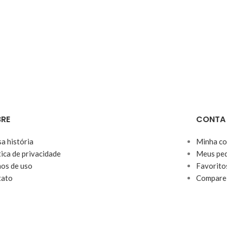
RE
CONTA
a história
Minha co
tica de privacidade
Meus ped
os de uso
Favorito
tato
Compare