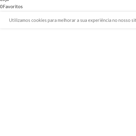
0
Favoritos
0
items
Carrinho
Utilizamos cookies para melhorar a sua experiência no nosso si
Minha conta