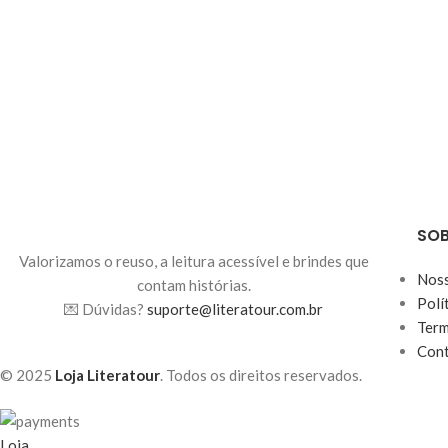
SOB
Valorizamos o reuso, a leitura acessível e brindes que
Noss
contam histórias.
Polí
💌 Dúvidas?
suporte@literatour.com.br
Term
Con
© 2025
Loja Literatour
. Todos os direitos reservados.
Loja