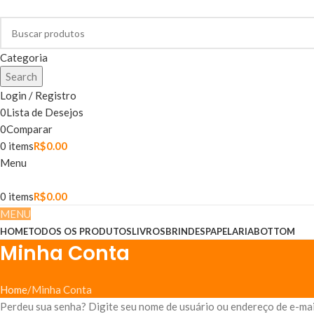
Categoria
Search
Login / Registro
0
Lista de Desejos
0
Comparar
0
items
R$
0.00
Menu
0
items
R$
0.00
MENU
HOME
TODOS OS PRODUTOS
LIVROS
BRINDES
PAPELARIA
BOTTOM
Minha Conta
Home
Minha Conta
Perdeu sua senha? Digite seu nome de usuário ou endereço de e-mail