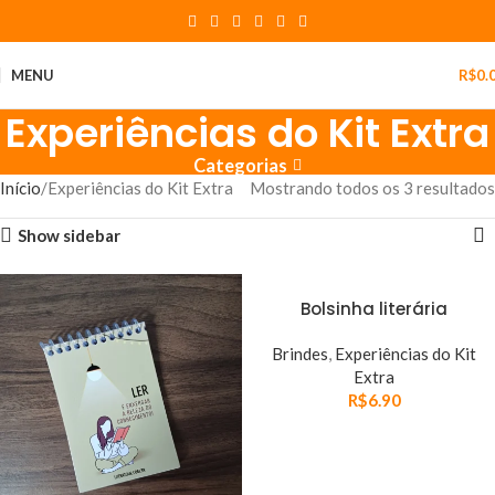
MENU
R$
0.
Experiências do Kit Extra
Categorias
Início
Experiências do Kit Extra
Mostrando todos os 3 resultados
Show sidebar
Bolsinha literária
Brindes
,
Experiências do Kit
Extra
R$
6.90