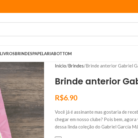
LIVROS
BRINDES
PAPELARIA
BOTTOM
Início
Brindes
Brinde anterior Gabriel 
Brinde anterior Ga
R$
6.90
Você já é assinante mas gostaria de rece
chegar em nosso clube? Pois bem, agora 
dessa linda coleção do Gabriel García M