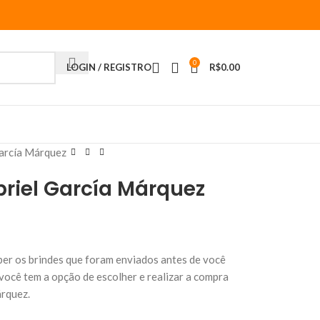
0
LOGIN / REGISTRO
R$
0.00
García Márquez
briel García Márquez
ber os brindes que foram enviados antes de você
você tem a opção de escolher e realizar a compra
árquez.