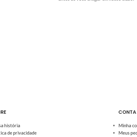
Pois bem, agora você tem a opção de
escolher e realizar a compra dessa linda
coleção da Agatha Christie.
RE
CONTA
a história
Minha co
tica de privacidade
Meus ped