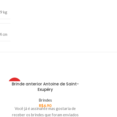
9 kg
.4 cm
Brinde anterior Antoine de Saint-
HOT
HOT
Exupéry
Brindes
R$
6.90
Você já é assinante mas gostaria de
receber os brindes que foram enviados