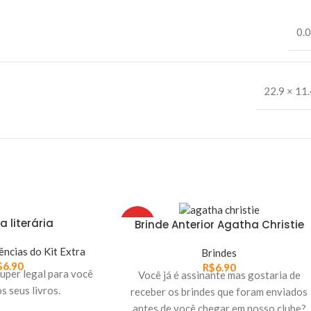
0.0
22.9 × 11
a literária
Brinde Anterior Agatha Christie
HOT
ências do Kit Extra
Brindes
$
6.90
R$
6.90
uper legal para você
Você já é assinante mas gostaria de
s seus livros.
receber os brindes que foram enviados
antes de você chegar em nosso clube?