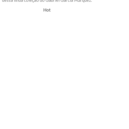
dessa linda coleção do Gabriel García Márquez.
Hot