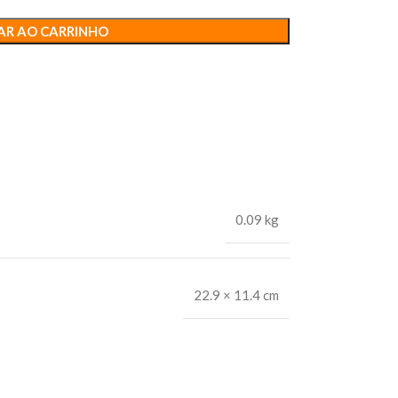
AR AO CARRINHO
0.09 kg
22.9 × 11.4 cm