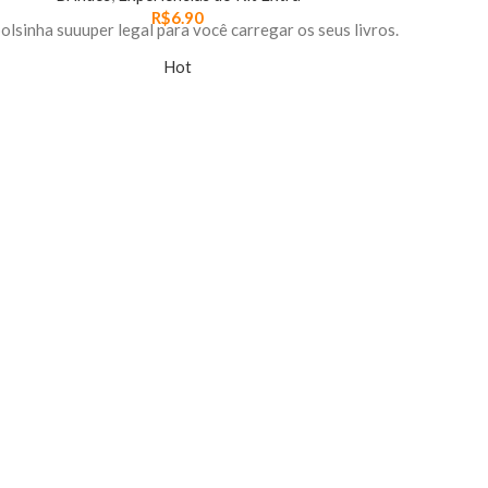
R$
6.90
olsinha suuuper legal para você carregar os seus livros.
Hot