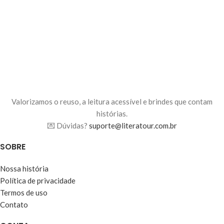
de uma conspiração perversa até
para os padrões de uma sociedade
que trata a existência humana como
um produto a ser comercializado.
Valorizamos o reuso, a leitura acessível e brindes que contam
histórias.
💌 Dúvidas?
suporte@literatour.com.br
SOBRE
Nossa história
Política de privacidade
Termos de uso
Contato