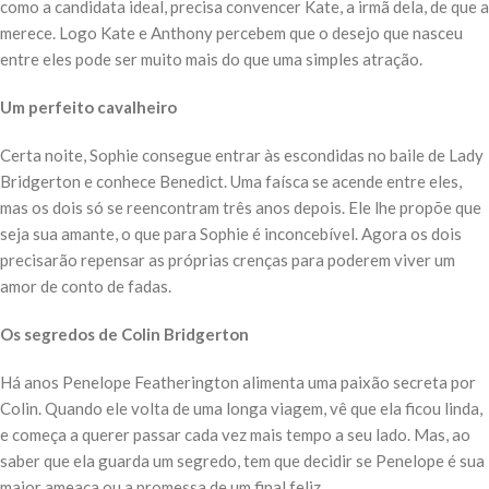
como a candidata ideal, precisa convencer Kate, a irmã dela, de que a
merece. Logo Kate e Anthony percebem que o desejo que nasceu
entre eles pode ser muito mais do que uma simples atração.
Um perfeito cavalheiro
Certa noite, Sophie consegue entrar às escondidas no baile de Lady
Bridgerton e conhece Benedict. Uma faísca se acende entre eles,
mas os dois só se reencontram três anos depois. Ele lhe propõe que
seja sua amante, o que para Sophie é inconcebível. Agora os dois
precisarão repensar as próprias crenças para poderem viver um
amor de conto de fadas.
Os segredos de Colin Bridgerton
Há anos Penelope Featherington alimenta uma paixão secreta por
Colin. Quando ele volta de uma longa viagem, vê que ela ficou linda,
e começa a querer passar cada vez mais tempo a seu lado. Mas, ao
saber que ela guarda um segredo, tem que decidir se Penelope é sua
maior ameaça ou a promessa de um final feliz.