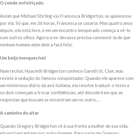
O conde enfeitiçado
Assim que Michael Stirling viu Francesca Bridgerton, se apaixonou
por ela. Só que, em 36 horas, Francesca se casaria. Mas quatro anos
depois, ela está livre, e em um encontro inesperado começa a vê-lo
com outros olhos. Agora o ex-devasso precisa convencê-la de que
nenhum homem além dele a fará feliz.
Um beijo inesquecível
Num recital, Hyacinth Bridgerton conhece Gareth St. Clair, mas
resiste à sedução do famoso conquistador. Quando ele aparece com
um misterioso diário da avó italiana, ela resolve traduzir o texto e
os dois começam a trocar confidências, até descobrirem que as
respostas que buscam se encontram um no outro….
A caminho do altar
Quando Gregory Bridgerton vê à sua frente a mulher de sua vida,
ela está encantada por outro homem. Para sorte de Gregory,