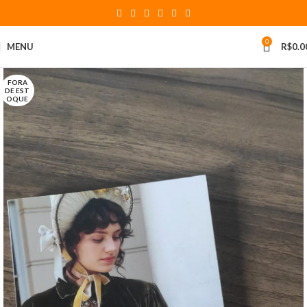
0
MENU
R$
0.0
FORA
DE EST
OQUE