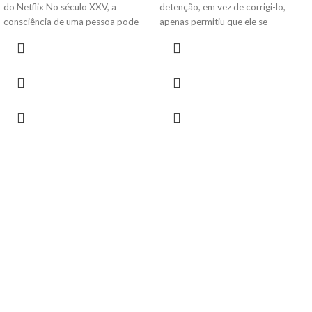
do Netflix No século XXV, a
detenção, em vez de corrigi-lo,
consciência de uma pessoa pode
apenas permitiu que ele se
ser armazenada em um cartucho na
aperfeiçoasse na arte do crime.
base do cérebro e baixada para um
Agora, de volta às ruas, ele tornará
novo corpo quando o atual para de
o primo Jimmy seu discípulo e
funcionar. A morte, agora, nada mais
juntos farão da violência o único
é que um contratempo
método para acertar contas com
inconveniente, uma falha no
inimigos do passado e construir um
programa. Takeshi Kovacs, um ex-
império de ilegalidade.
militar de elite, após sua última
morte, tem sua consciência
transportada a Bay City, a antiga
São Francisco, e é trazido de volta à
vida para solucionar o assassinato
de um magnata. Isso só para
descobrir que seu contratante é a
própria vítima, que voltou à vida em
um novo corpo, mas sem as
memórias do crime. Mal sabe
Kovacs, porém, que essa
investigação irá lançá-lo no centro