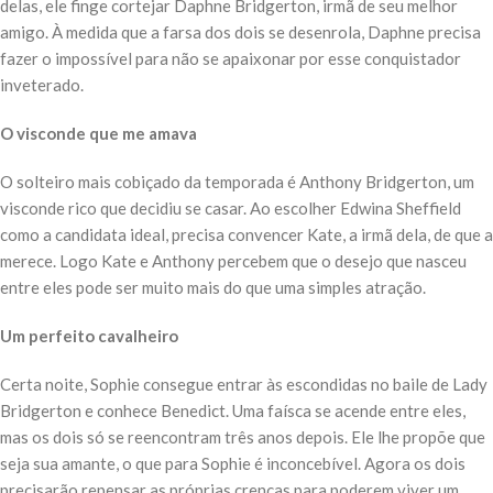
delas, ele finge cortejar Daphne Bridgerton, irmã de seu melhor
amigo. À medida que a farsa dos dois se desenrola, Daphne precisa
fazer o impossível para não se apaixonar por esse conquistador
inveterado.
O visconde que me amava
O solteiro mais cobiçado da temporada é Anthony Bridgerton, um
visconde rico que decidiu se casar. Ao escolher Edwina Sheffield
como a candidata ideal, precisa convencer Kate, a irmã dela, de que a
merece. Logo Kate e Anthony percebem que o desejo que nasceu
entre eles pode ser muito mais do que uma simples atração.
Um perfeito cavalheiro
Certa noite, Sophie consegue entrar às escondidas no baile de Lady
Bridgerton e conhece Benedict. Uma faísca se acende entre eles,
mas os dois só se reencontram três anos depois. Ele lhe propõe que
seja sua amante, o que para Sophie é inconcebível. Agora os dois
precisarão repensar as próprias crenças para poderem viver um