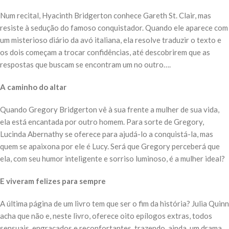
Num recital, Hyacinth Bridgerton conhece Gareth St. Clair, mas
resiste à sedução do famoso conquistador. Quando ele aparece com
um misterioso diário da avó italiana, ela resolve traduzir o texto e
os dois começam a trocar confidências, até descobrirem que as
respostas que buscam se encontram um no outro….
A caminho do altar
Quando Gregory Bridgerton vê à sua frente a mulher de sua vida,
ela está encantada por outro homem. Para sorte de Gregory,
Lucinda Abernathy se oferece para ajudá-lo a conquistá-la, mas
quem se apaixona por ele é Lucy. Será que Gregory perceberá que
ela, com seu humor inteligente e sorriso luminoso, é a mulher ideal?
E viveram felizes para sempre
A última página de um livro tem que ser o fim da história? Julia Quinn
acha que não e, neste livro, oferece oito epílogos extras, todos
sensuais, engraçados e reconfortantes, trazendo, ainda, um drama