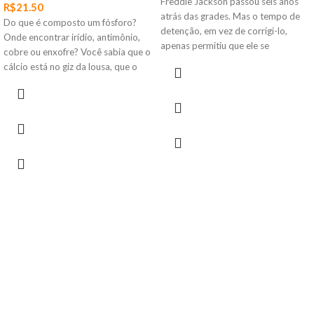
Freddie Jackson passou seis anos
R$
21.50
atrás das grades. Mas o tempo de
Do que é composto um fósforo?
detenção, em vez de corrigi-lo,
Onde encontrar irídio, antimônio,
apenas permitiu que ele se
cobre ou enxofre? Você sabia que o
aperfeiçoasse na arte do crime.
cálcio está no giz da lousa, que o
Agora, de volta às ruas, ele tornará
chumbo pode ser encontrado nas
o primo Jimmy seu discípulo e
baterias e fusíveis e a estibinita era
juntos farão da violência o único
usada na Antiguidade como sombra
método para acertar contas com
para os olhos? E que o diamante
inimigos do passado e construir um
nada mais é do que um amontoado
império de ilegalidade.
de átomos de seis prótons, seis
elétrons e alguns nêutrons, muito
parecido com algo nada brilhante: a
grafite? O químico Marcelo R. L.
Oliveira nos apresenta, no livro
"Elementar, caros amigos: o
fascinante dia a dia dos átomos"
(selo A Girafa), curiosos contos
bem-humorados, que nos
aproximam dos elementos que
compõem toda a natureza e a nós