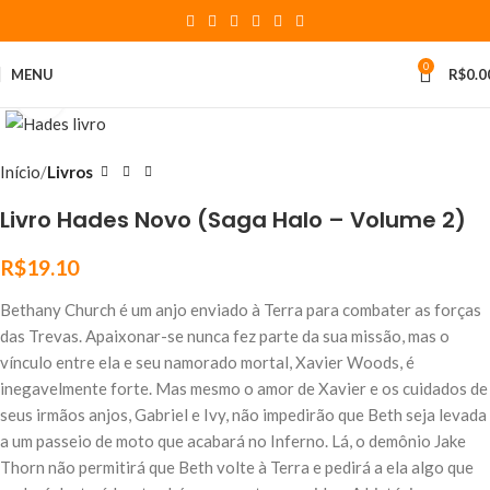
0
MENU
R$
0.0
Click to enlarge
Início
Livros
Livro Hades Novo (Saga Halo – Volume 2)
R$
19.10
Bethany Church é um anjo enviado à Terra para combater as forças
das Trevas. Apaixonar-se nunca fez parte da sua missão, mas o
vínculo entre ela e seu namorado mortal, Xavier Woods, é
inegavelmente forte. Mas mesmo o amor de Xavier e os cuidados de
seus irmãos anjos, Gabriel e Ivy, não impedirão que Beth seja levada
a um passeio de moto que acabará no Inferno. Lá, o demônio Jake
Thorn não permitirá que Beth volte à Terra e pedirá a ela algo que