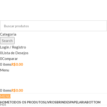
Categoria
Search
Login / Registro
0
Lista de Desejos
0
Comparar
0
items
R$
0.00
Menu
0
items
R$
0.00
MENU
HOME
TODOS OS PRODUTOS
LIVROS
BRINDES
PAPELARIA
BOTTOM
Hot