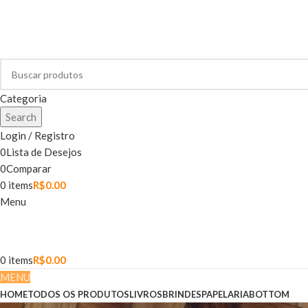
Categoria
Search
Login / Registro
0
Lista de Desejos
0
Comparar
0
items
R$
0.00
Menu
0
items
R$
0.00
MENU
HOME
TODOS OS PRODUTOS
LIVROS
BRINDES
PAPELARIA
BOTTOM