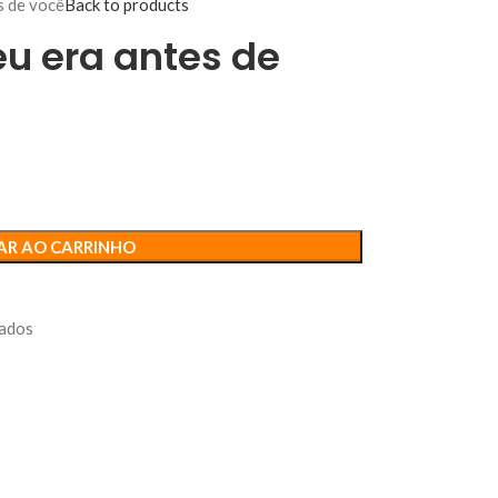
s de você
Back to products
eu era antes de
AR AO CARRINHO
sados