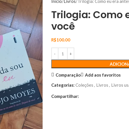
Início
Livros
Trilogia: Como eu era ante
Trilogia: Como 
você
R$
100.00
ADICION
Comparação
Add aos favoritos
Categorias:
Coleções
,
Livros
,
Livros u
Compartilhar: