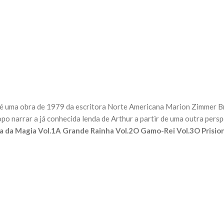
a obra de 1979 da escritora Norte Americana Marion Zimmer Brad
opo narrar a já conhecida lenda de Arthur a partir de uma outra pers
a da Magia Vol.1
A Grande Rainha Vol.2
O Gamo-Rei Vol.3
O Prisio