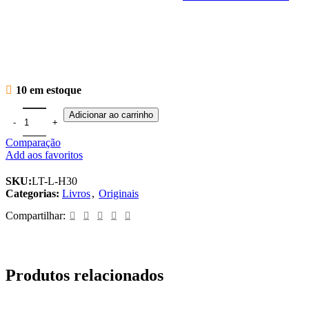
10 em estoque
PROMOÇÃO! Livro História em Meia Hora - Grandes Civilizações(v
Adicionar ao carrinho
Comparação
Add aos favoritos
SKU:
LT-L-H30
Categorias:
Livros
,
Originais
Compartilhar:
Produtos relacionados