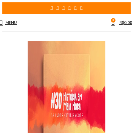
0
MENU
R$
0.00