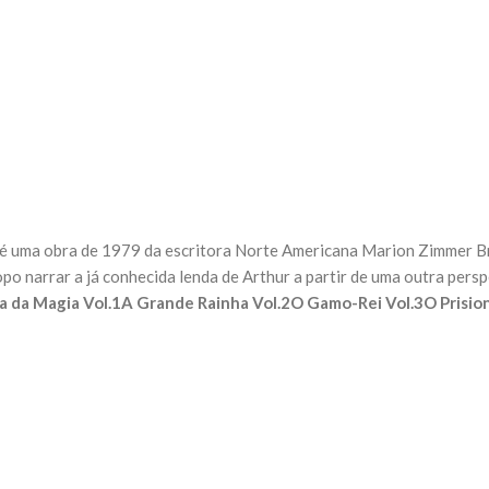
a obra de 1979 da escritora Norte Americana Marion Zimmer Brad
opo narrar a já conhecida lenda de Arthur a partir de uma outra pers
a da Magia Vol.1
A Grande Rainha Vol.2
O Gamo-Rei Vol.3
O Prisio