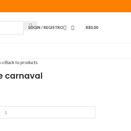
LOGIN / REGISTRO
R$
0.00
val
Back to products
de carnaval