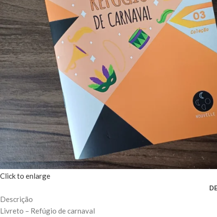
Click to enlarge
D
Descrição
Livreto – Refúgio de carnaval