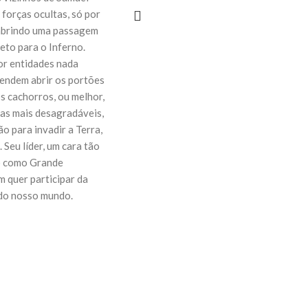
forças ocultas, só por
 abrindo uma passagem
eto para o Inferno.
or entidades nada
tendem abrir os portões
os cachorros, ou melhor,
ras mais desagradáveis,
ão para invadir a Terra,
 Seu líder, um cara tão
o como Grande
 quer participar da
 do nosso mundo.