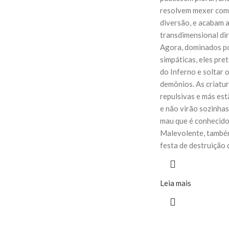
resolvem mexer com 
diversão, e acabam
transdimensional dir
Agora, dominados p
simpáticas, eles pre
do Inferno e soltar 
demônios. As criatu
repulsivas e más est
e não virão sozinhas.
mau que é conhecid
Malevolente, também
festa de destruição
Leia mais