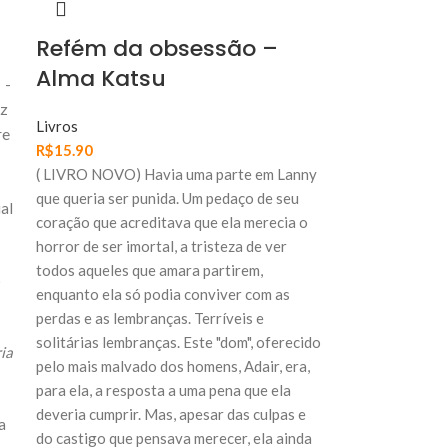
Refém da obsessão –
Alma Katsu
 -
z
Livros
re
R$
15.90
( LIVRO NOVO) Havia uma parte em Lanny
que queria ser punida. Um pedaço de seu
al
coração que acreditava que ela merecia o
horror de ser imortal, a tristeza de ver
todos aqueles que amara partirem,
o
enquanto ela só podia conviver com as
perdas e as lembranças. Terríveis e
solitárias lembranças. Este "dom", oferecido
ia
pelo mais malvado dos homens, Adair, era,
para ela, a resposta a uma pena que ela
deveria cumprir. Mas, apesar das culpas e
a
do castigo que pensava merecer, ela ainda