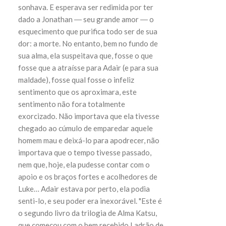
sonhava. E esperava ser redimida por ter
dado a Jonathan ― seu grande amor ― o
esquecimento que purifica todo ser de sua
dor: a morte. No entanto, bem no fundo de
sua alma, ela suspeitava que, fosse o que
fosse que a atraísse para Adair (e para sua
maldade), fosse qual fosse o infeliz
sentimento que os aproximara, este
sentimento não fora totalmente
exorcizado. Não importava que ela tivesse
chegado ao cúmulo de emparedar aquele
homem mau e deixá-lo para apodrecer, não
importava que o tempo tivesse passado,
nem que, hoje, ela pudesse contar com o
apoio e os braços fortes e acolhedores de
Luke… Adair estava por perto, ela podia
senti-lo, e seu poder era inexorável. "Este é
o segundo livro da trilogia de Alma Katsu,
que começou com o bem recebido Ladrão de