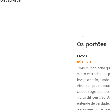
On backorder
Os portões
Livros
R$
15.90
Todo mundo acha qu
muito estranho: os 
levam a sério, a mãe
viver sempre no mund
cidade foge quando o
muito difíceis!. Só B
entende de verdade.
pudessem piorar, un