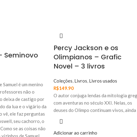
Percy Jackson e os
 – Seminovo
Olimpianos – Grafic
Novel – 3 livros
Coleções
,
Livros
,
Livros usados
e Samuel é um menino
R$
149.90
professores não o
O autor conjuga lendas da mitologia gre
 o deixa de castigo por
com aventuras no século XXI. Nelas, os
o da lua e o vigário da
deuses do Olimpo continuam vivos, ainda
 vê, ele faz perguntas
oswell, seu cachorro, o
 Como se as coisas não
Adicionar ao carrinho
s vizinhos de Samuel