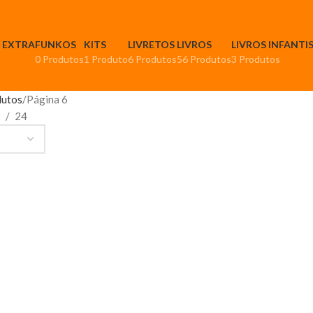
T EXTRA
FUNKOS
KITS
LIVRETOS
LIVROS
LIVROS INFANTI
0 Produtos
1 Produto
6 Produtos
56 Produtos
3 Produtos
dutos
Página 6
8
24