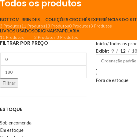
Todos os produtos
BOTTOM
BRINDES
COLEÇÕES
CROCHÊS
EXPERIÊNCIAS DO KI
3 Produtos
11 Produtos
13 Produtos
0 Produtos
3 Produtos
LIVROS USADOS
ORIGINAIS
PAPELARIA
11 Produtos
2 Produtos
3 Produtos
FILTRAR POR PREÇO
Início
Todos os pro
Exibir
9
12
1
Fora de estoque
Filtrar
ESTOQUE
Sob encomenda
Em estoque