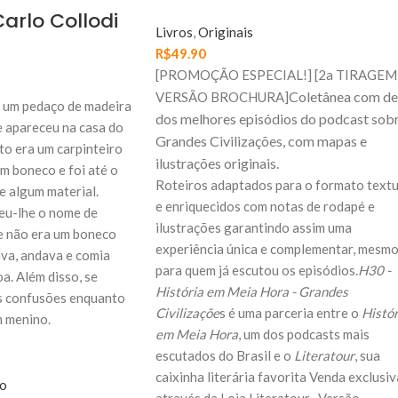
arlo Collodi
Livros
,
Originais
R$
49.90
[PROMOÇÃO ESPECIAL!] [2a TIRAGEM
Coletânea com de
VERSÃO BROCHURA]
 um pedaço de madeira
dos melhores episódios do podcast sob
 apareceu na casa do
Grandes Civilizações, com mapas e
to era um carpinteiro
ilustrações originais.
um boneco e foi até o
Roteiros adaptados para o formato textu
e algum material.
e enriquecidos com notas de rodapé e
deu-lhe o nome de
ilustrações garantindo assim uma
le não era um boneco
experiência única e complementar, mesm
ava, andava e comia
para quem já escutou os episódios.
H30 -
a. Além disso, se
História em Meia Hora - Grandes
s confusões enquanto
Civilizaçõe
s é uma parceria entre o
Histór
m menino.
em Meia Hora
, um dos podcasts mais
escutados do Brasil e o
Literatour
, sua
caixinha literária favorita Venda exclusiv
ho
através da Loja Literatour . Versão