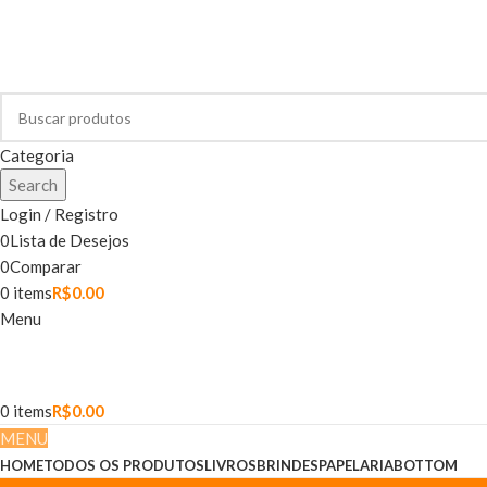
Categoria
Search
Login / Registro
0
Lista de Desejos
0
Comparar
0
items
R$
0.00
Menu
0
items
R$
0.00
MENU
HOME
TODOS OS PRODUTOS
LIVROS
BRINDES
PAPELARIA
BOTTOM