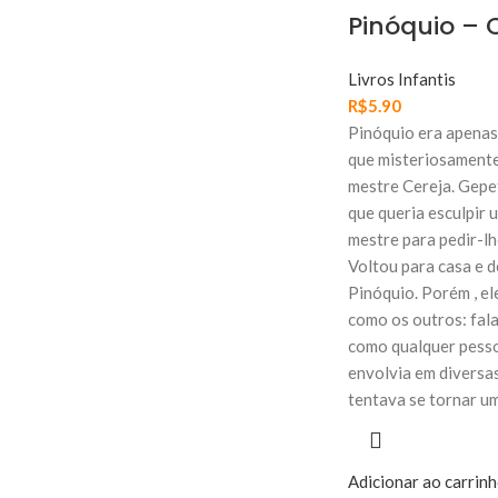
Pinóquio – C
Livros Infantis
R$
5.90
Pinóquio era apenas
que misteriosamente
mestre Cereja. Gepe
que queria esculpir 
mestre para pedir-lh
Voltou para casa e 
Pinóquio. Porém , e
como os outros: fal
como qualquer pesso
envolvia em diversa
tentava se tornar u
Adicionar ao carrin