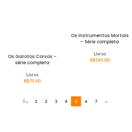
Os Instrumentos Mortais
– Série completa
Livros
Os Garotos Corvos –
R$
145.00
série completa
Livros
R$
75.00
←
1
2
3
4
5
6
7
→