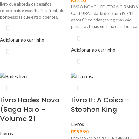
livro que aborda os desafios
LIVRO NOVO - EDITORA CIRANDA
emocionais e espirituais enfrentados
CULTURAL Idade de leitura (9 - 11
por pessoas que estão doentes.
anos) Cinco crianças inglesas vão
passar as férias em uma casa branca
na beira de uma colina. No primeiro
Adicionar ao carrinho
dia, decidem cavar um buraco em
uma mina e acabam encontrando
Adicionar ao carrinho
uma estranha criatura peluda: um
duende da areia. Todo dia, a criatura
realiza um desejo das crianças, que
querem ser belas, ricas, viver em
castelos, ter asas, etc. Porém, as
crianças não encontram a felicidade
esperada antes terão grandes
Livro Hades Novo
Livro It: A Coisa –
desafios a solucionar e muitas
aventuras para viver.
(Saga Halo –
Stephen King
Volume 2)
Livros
R$
59.90
Livros
LIVRO SEMINOVO, ORIGINAL! O