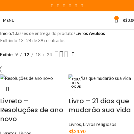
0
MENU
R$
0.0
Início
Classes de entrega do produto
Livros Avulsos
Exibindo 13–24 de 39 resultados
Exibir
9
12
18
24
FORA
DE EST
OQUE
Livreto –
Livro – 21 dias que
Resoluções de ano
mudarão sua vida
novo
Livros
,
Livros religiosos
R$
24.90
Livretos
,
Livros