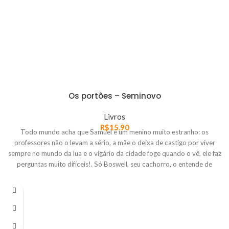
Os portões – Seminovo
Livros
R$
15.90
Todo mundo acha que Samuel é um menino muito estranho: os
professores não o levam a sério, a mãe o deixa de castigo por viver
sempre no mundo da lua e o vigário da cidade foge quando o vê, ele faz
perguntas muito difíceis!. Só Boswell, seu cachorro, o entende de
verdade. Como se as coisas não pudessem piorar, uns vizinhos de
Samuel resolvem mexer com forças ocultas, só por diversão, e acabam
abrindo uma passagem transdimensional direto para o Inferno. Agora,
dominados por entidades nada simpáticas, eles pretendem abrir os
portões do Inferno e soltar os cachorros, ou melhor, demônios. As
criaturas mais desagradáveis, repulsivas e más estão para invadir a