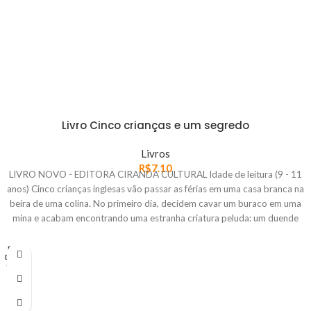
Livro Cinco crianças e um segredo
Livros
R$
7.10
LIVRO NOVO - EDITORA CIRANDA CULTURAL Idade de leitura (9 - 11
anos) Cinco crianças inglesas vão passar as férias em uma casa branca na
beira de uma colina. No primeiro dia, decidem cavar um buraco em uma
mina e acabam encontrando uma estranha criatura peluda: um duende
da areia. Todo dia, a criatura realiza um desejo das crianças, que querem
ser belas, ricas, viver em castelos, ter asas, etc. Porém, as crianças não
FORA
DE EST
encontram a felicidade esperada antes terão grandes desafios a
OQUE
solucionar e muitas aventuras para viver.