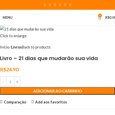
0
MENU
R$
0.0
Click to enlarge
Início
Livros
Back to products
Livro – 21 dias que mudarão sua vida
R$
24.90
ADICIONAR AO CARRINHO
Comparação
Add aos favoritos