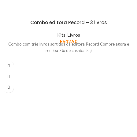
Combo editora Record – 3 livros
Kits
,
Livros
R$
42.90
Combo com três livros sortidos da editora Record Compre agora e
receba 7% de cashback :)