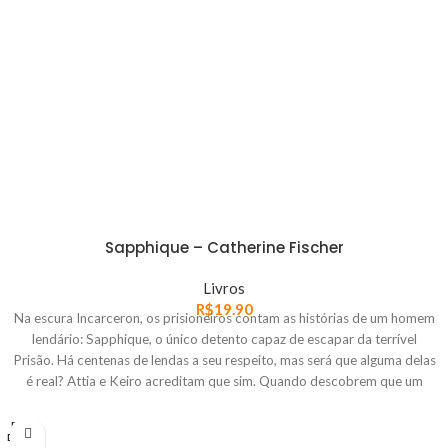
Sapphique – Catherine Fischer
Livros
R$
19.90
Na escura Incarceron, os prisioneiros contam as histórias de um homem
lendário: Sapphique, o único detento capaz de escapar da terrível
Prisão. Há centenas de lendas a seu respeito, mas será que alguma delas
é real? Attia e Keiro acreditam que sim. Quando descobrem que um
mágico maluco chamado Rix estaria com a luva perdida de Sapphique,
eles resolvem roubá-la. Enquanto isso, no Reino, Finn já não acha tão fácil
FORA
DE EST
ser um Príncipe, e se vê às voltas com dúvidas a respeito de sua própria