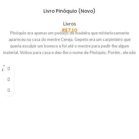
Livro Pinóquio (Novo)
Livros
R$
7.10
Pinóquio era apenas um pedaço de madeira que misteriosamente
apareceu na casa do mestre Cereja. Gepeto era um carpinteiro que
queria esculpir um boneco e foi até o mestre para pedir-lhe algum
material. Voltou para casa e deu-lhe o nome de Pinóquio. Porém , ele não
era um boneco como os outros: falava, andava e comia como qualquer
pessoa. Além disso, se envolvia em diversas confusões enquanto tentava
FORA
DE EST
se tornar um menino. Produto Novo.
OQUE