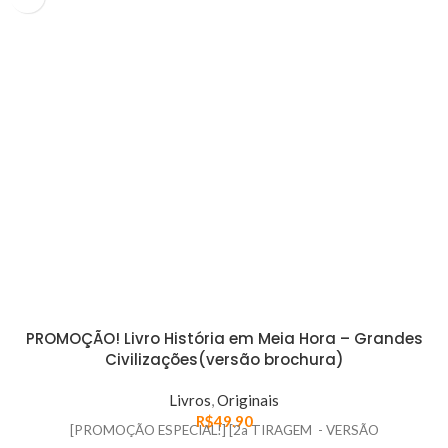
Terra, e não virão sozinhas. Seu líder, um cara tão mau que é conhecido
como Grande Malevolente, também quer participar da festa de
destruição do nosso mundo.
PROMOÇÃO! Livro História em Meia Hora – Grandes
Civilizações(versão brochura)
Livros
,
Originais
R$
49.90
[PROMOÇÃO ESPECIAL!] [2a TIRAGEM - VERSÃO