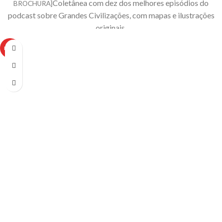
Coletânea com dez dos melhores episódios do
BROCHURA]
podcast sobre Grandes Civilizações, com mapas e ilustrações
originais.
Roteiros adaptados para o formato textual e enriquecidos com notas de
rodapé e ilustrações garantindo assim uma experiência única e
HOT
complementar, mesmo para quem já escutou os episódios.
H30 - História
em Meia Hora - Grandes Civilizaçõe
s é uma parceria entre o
História em
Meia Hora
, um dos podcasts mais escutados do Brasil e o
Literatour
, sua
caixinha literária favorita Venda exclusiva através da Loja Literatour .
Versão brochura.
Não deixe de conhecer também o clube:
wwww.literatour.com.br