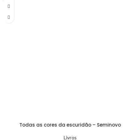
OQUE
identidade. Quem somos nós? Podemos fazer tudo aquilo que os outros
esperam de nós? Podemos escapar de nós mesmos? Viva os terrores da
Ala do Gelo, um duelo, um baile de máscaras e a temível ira de uma
Prisão determinada a abandonar seus detentos à infinita escuridão e à
morte.
Todas as cores da escuridão – Seminovo
Livros