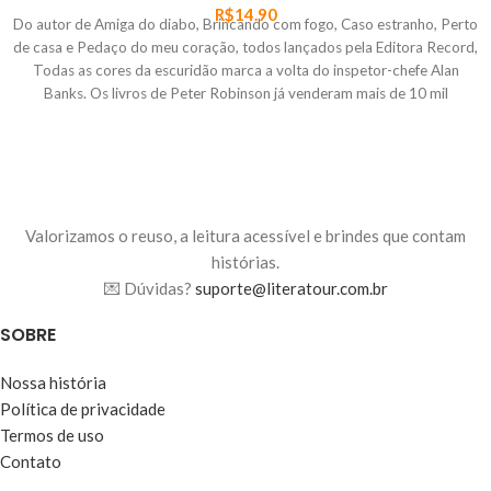
R$
14.90
Do autor de Amiga do diabo, Brincando com fogo, Caso estranho, Perto
de casa e Pedaço do meu coração, todos lançados pela Editora Record,
Todas as cores da escuridão marca a volta do inspetor-chefe Alan
Banks. Os livros de Peter Robinson já venderam mais de 10 mil
exemplares só no Brasil. No thriller, o bem-sucedido cenógrafo Mark
Hardcastle é encontrado morto preso a uma árvore. A detetive Annie
Cabbot não consegue entender as motivações do que indicaria ser um
suicídio. Quando o companheiro de Mark, Laurence Silbert, também é
encontrado morto, com requintes de crueldade, Cabbot recorre ao
experiente inspetor-chefe Alan Banks para solucionar o caso. Peter
Valorizamos o reuso, a leitura acessível e brindes que contam
Robinson ganhou o prestigiado prêmio Edgard Allan Poe e já teve suas
histórias.
obras traduzidas para 19 idiomas.
💌 Dúvidas?
suporte@literatour.com.br
SOBRE
Nossa história
Política de privacidade
Termos de uso
Contato