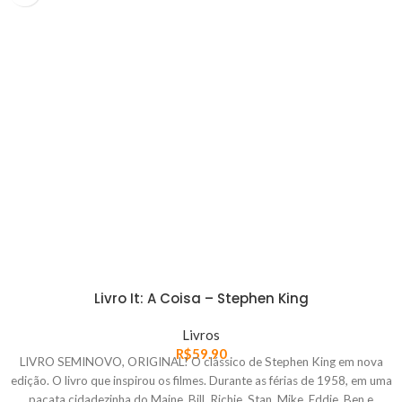
Livro It: A Coisa – Stephen King
Livros
R$
59.90
LIVRO SEMINOVO, ORIGINAL! O clássico de Stephen King em nova
edição. O livro que inspirou os filmes. Durante as férias de 1958, em uma
pacata cidadezinha do Maine, Bill, Richie, Stan, Mike, Eddie, Ben e