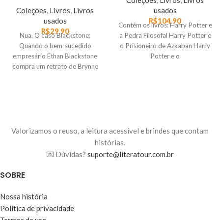
Coleções
,
Livros
,
Livros
Coleções
,
Livros
,
Livros
usados
usados
R$
104.90
Contém os livros: Harry Potter e
R$
29.90
Nua, O caso Blackstone:
a Pedra Filosofal Harry Potter e
Quando o bem-sucedido
o Prisioneiro de Azkaban Harry
empresário Ethan Blackstone
Potter e o
compra um retrato de Brynne
Bennett, ele quer possuir mais
Valorizamos o reuso, a leitura acessível e brindes que contam
histórias.
💌 Dúvidas?
suporte@literatour.com.br
SOBRE
Nossa história
Política de privacidade
Termos de uso