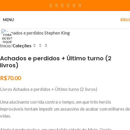
MENU
R$
0.
Click to enlarge
FORA
DE EST
OQUE
Início
Coleções
Achados e perdidos + Último turno (2
livros)
R$
70.00
Livros Achados e perdidos + Último turno (2 livros)
Uma alucinante corrida contra o tempo, em que três heróis
improváveis tentam impedir um assassino de acabar com milhares de
vidas.
Ainda é madrugada e, em uma falida cidade do Meio-Oeste,