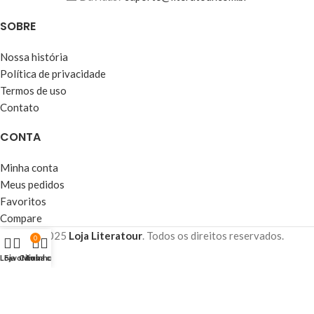
SOBRE
Nossa história
Política de privacidade
Termos de uso
Contato
CONTA
Minha conta
Meus pedidos
Favoritos
Compare
© 2025
Loja Literatour
. Todos os direitos reservados.
0
Loja
Favoritos
Carrinho
Minha conta