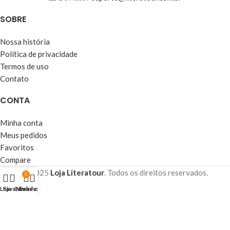
SOBRE
Nossa história
Política de privacidade
Termos de uso
Contato
CONTA
Minha conta
Meus pedidos
Favoritos
Compare
© 2025
Loja Literatour
. Todos os direitos reservados.
0
Loja
Favoritos
Carrinho
Minha conta