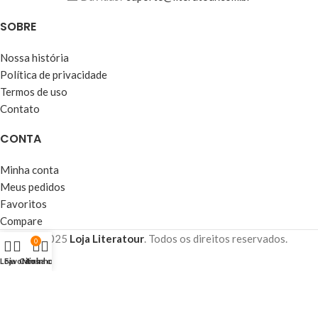
SOBRE
Nossa história
Política de privacidade
Termos de uso
Contato
CONTA
Minha conta
Meus pedidos
Favoritos
Compare
© 2025
Loja Literatour
. Todos os direitos reservados.
0
Loja
Favoritos
Carrinho
Minha conta