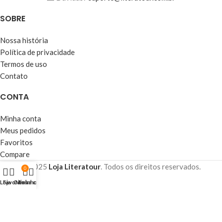
SOBRE
Nossa história
Política de privacidade
Termos de uso
Contato
CONTA
Minha conta
Meus pedidos
Favoritos
Compare
© 2025
Loja Literatour
. Todos os direitos reservados.
0
Loja
Favoritos
Carrinho
Minha conta