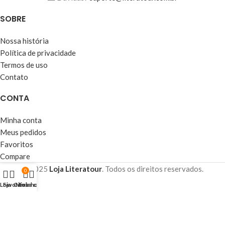
SOBRE
Nossa história
Política de privacidade
Termos de uso
Contato
CONTA
Minha conta
Meus pedidos
Favoritos
Compare
© 2025
Loja Literatour
. Todos os direitos reservados.
0
Loja
Favoritos
Carrinho
Minha conta