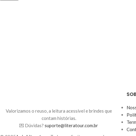
SOB
Noss
Valorizamos o reuso, a leitura acessível e brindes que
Polí
contam histórias.
Term
💌 Dúvidas?
suporte@literatour.com.br
Con