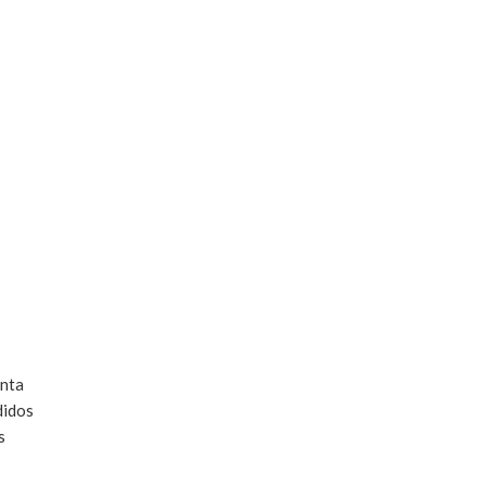
nta
idos
s