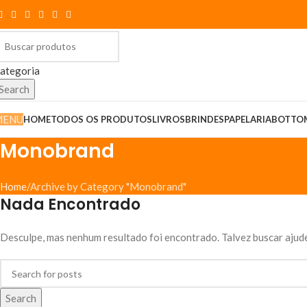
ategoria
Search
MENU
HOME
TODOS OS PRODUTOS
LIVROS
BRINDES
PAPELARIA
BOTTO
Monobrand
Home
Archive by Category "Monobrand"
Nada Encontrado
Desculpe, mas nenhum resultado foi encontrado. Talvez buscar ajude
Search