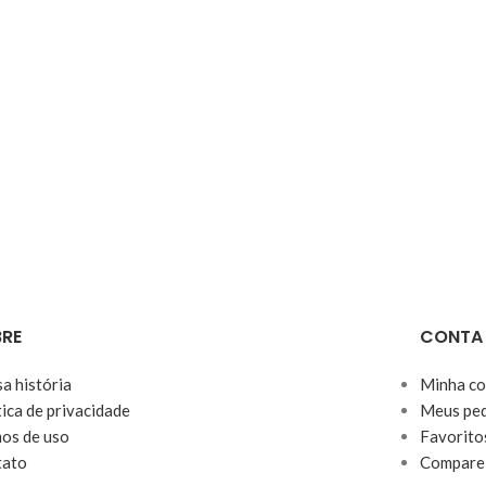
RE
CONTA
a história
Minha co
tica de privacidade
Meus ped
os de uso
Favorito
tato
Compare