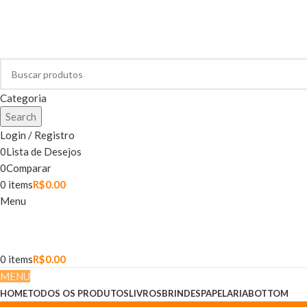
Categoria
Search
Login / Registro
0
Lista de Desejos
0
Comparar
0
items
R$
0.00
Menu
0
items
R$
0.00
MENU
HOME
TODOS OS PRODUTOS
LIVROS
BRINDES
PAPELARIA
BOTTOM