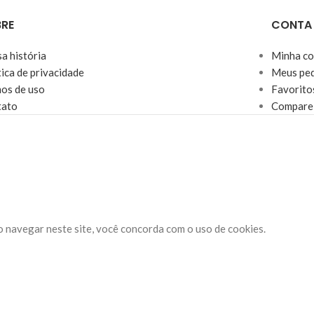
RE
CONTA
a história
Minha co
tica de privacidade
Meus ped
os de uso
Favorito
tato
Compare
o navegar neste site, você concorda com o uso de cookies.