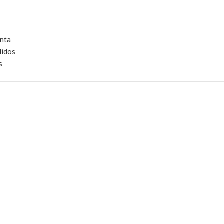
nta
idos
s