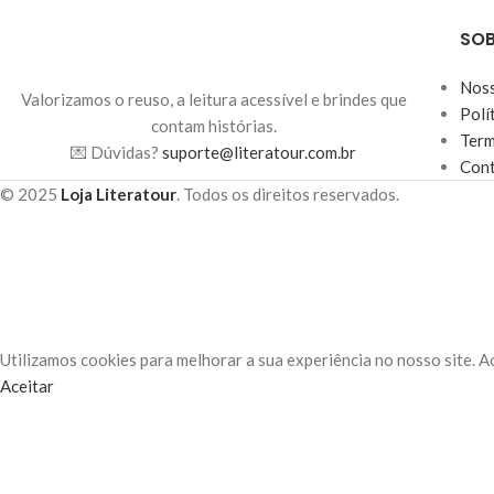
SOB
Noss
Valorizamos o reuso, a leitura acessível e brindes que
Polí
contam histórias.
Term
💌 Dúvidas?
suporte@literatour.com.br
Con
© 2025
Loja Literatour
. Todos os direitos reservados.
Utilizamos cookies para melhorar a sua experiência no nosso site. A
Aceitar