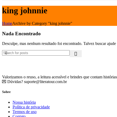
king johnnie
Home
Archive by Category "king johnnie"
Nada Encontrado
Desculpe, mas nenhum resultado foi encontrado. Talvez buscar ajude 
Valorizamos o reuso, a leitura acessível e brindes que contam histórias
💌 Dúvidas?
suporte@literatour.com.br
Sobre
Nossa história
Política de privacidade
Termos de uso
Contato