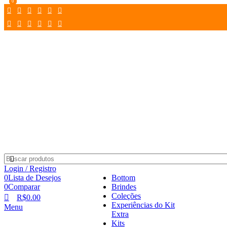
0
0
0
Login / Registro
0
Lista de Desejos
Bottom
0
Comparar
Brindes
Coleções
R$
0.00
Experiências do Kit
Menu
Extra
Kits