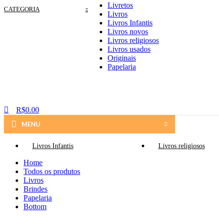
Livretos
CATEGORIA
Livros
Livros Infantis
Livros novos
Livros religiosos
Livros usados
Originais
Papelaria
R$
0.00
MENU
Livros Infantis
Livros religiosos
Home
Todos os produtos
Livros
Brindes
Papelaria
Bottom