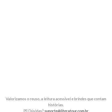
Valorizamos o reuso, a leitura acessível e brindes que contam
histórias.
💌 Dúvidas?
suporte@literatour.com.br