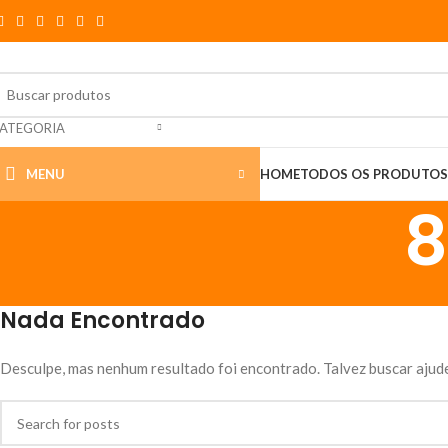
ATEGORIA
MENU
HOME
TODOS OS PRODUTOS
8
Nada Encontrado
Desculpe, mas nenhum resultado foi encontrado. Talvez buscar ajude