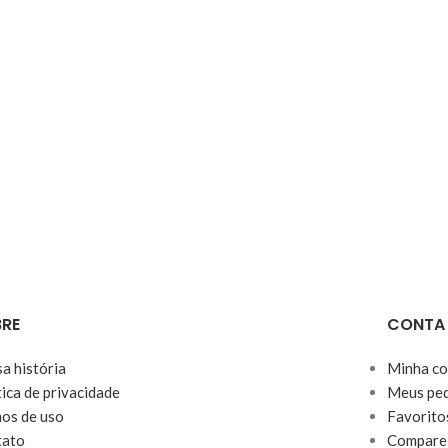
RE
CONTA
a história
Minha co
tica de privacidade
Meus ped
os de uso
Favorito
tato
Compare