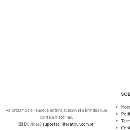
SOB
Noss
Valorizamos o reuso, a leitura acessível e brindes que
Polí
contam histórias.
Term
💌 Dúvidas?
suporte@literatour.com.br
Con