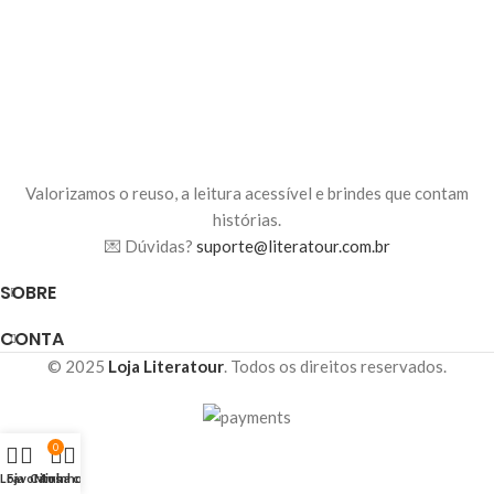
Valorizamos o reuso, a leitura acessível e brindes que contam
histórias.
💌 Dúvidas?
suporte@literatour.com.br
SOBRE
CONTA
© 2025
Loja Literatour
. Todos os direitos reservados.
0
Loja
Favoritos
Carrinho
Minha conta